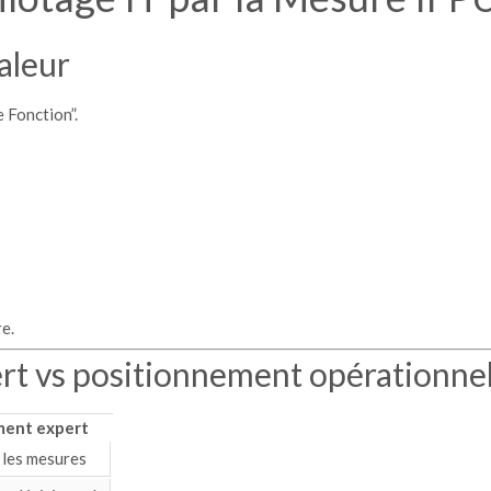
aleur
 Fonction”.
re.
rt vs positionnement opérationne
ment expert
e les mesures