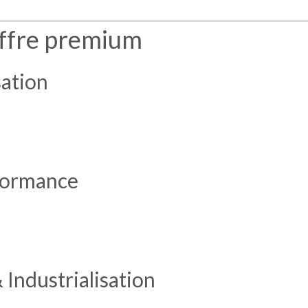
’offre premium
sation
rformance
 Industrialisation