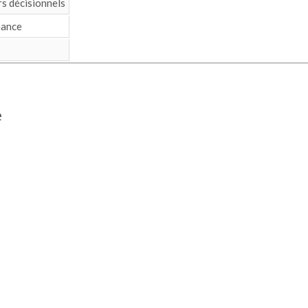
rs décisionnels
nance
é